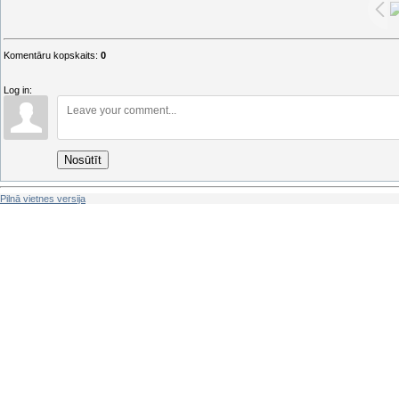
Komentāru kopskaits
:
0
Log in:
Nosūtīt
Pilnā vietnes versija