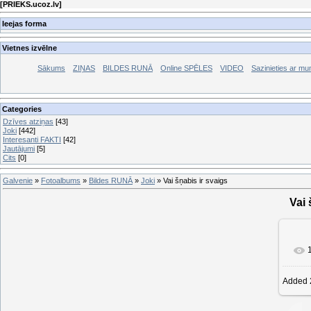
[
PRIEKS.ucoz.lv
]
Ieejas forma
Vietnes izvēlne
Sākums
ZIŅAS
BILDES RUNĀ
Online SPĒLES
VIDEO
Sazinieties ar m
Categories
Dzīves atziņas
[43]
Joki
[442]
Interesanti FAKTI
[42]
Jautājumi
[5]
Cits
[0]
Galvenie
»
Fotoalbums
»
Bildes RUNĀ
»
Joki
» Vai šņabis ir svaigs
Vai 
Added